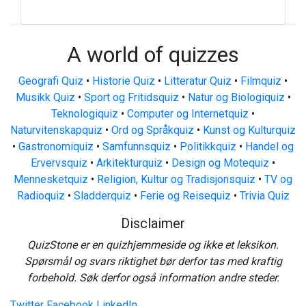
A world of quizzes
Geografi Quiz
•
Historie Quiz
•
Litteratur Quiz
•
Filmquiz
•
Musikk Quiz
•
Sport og Fritidsquiz
•
Natur og Biologiquiz
•
Teknologiquiz
•
Computer og Internetquiz
•
Naturvitenskapquiz
•
Ord og Språkquiz
•
Kunst og Kulturquiz
•
Gastronomiquiz
•
Samfunnsquiz
•
Politikkquiz
•
Handel og
Ervervsquiz
•
Arkitekturquiz
•
Design og Motequiz
•
Mennesketquiz
•
Religion, Kultur og Tradisjonsquiz
•
TV og
Radioquiz
•
Sladderquiz
•
Ferie og Reisequiz
•
Trivia Quiz
Disclaimer
QuizStone er en quizhjemmeside og ikke et leksikon.
Spørsmål og svars riktighet bør derfor tas med kraftig
forbehold. Søk derfor også information andre steder.
Twitter
Facebook
LinkedIn