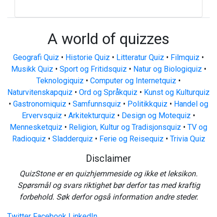
A world of quizzes
Geografi Quiz
•
Historie Quiz
•
Litteratur Quiz
•
Filmquiz
•
Musikk Quiz
•
Sport og Fritidsquiz
•
Natur og Biologiquiz
•
Teknologiquiz
•
Computer og Internetquiz
•
Naturvitenskapquiz
•
Ord og Språkquiz
•
Kunst og Kulturquiz
•
Gastronomiquiz
•
Samfunnsquiz
•
Politikkquiz
•
Handel og
Ervervsquiz
•
Arkitekturquiz
•
Design og Motequiz
•
Mennesketquiz
•
Religion, Kultur og Tradisjonsquiz
•
TV og
Radioquiz
•
Sladderquiz
•
Ferie og Reisequiz
•
Trivia Quiz
Disclaimer
QuizStone er en quizhjemmeside og ikke et leksikon.
Spørsmål og svars riktighet bør derfor tas med kraftig
forbehold. Søk derfor også information andre steder.
Twitter
Facebook
LinkedIn