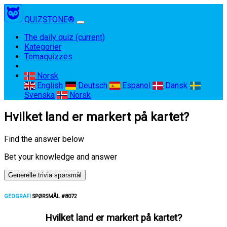
QUIZSTONE®
The daily quiz
(current)
Kategorier
Temaquizzes
Norsk
English
Deutsch
Espanol
Dansk
Svenska
Norsk
Hvilket land er markert på kartet?
Find the answer below
Bet your knowledge and answer
Generelle trivia spørsmål
GEOGRAFI
SPØRSMÅL #8072
Hvilket land er markert på kartet?