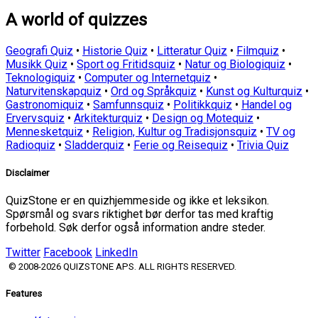
A world of quizzes
Geografi Quiz
•
Historie Quiz
•
Litteratur Quiz
•
Filmquiz
•
Musikk Quiz
•
Sport og Fritidsquiz
•
Natur og Biologiquiz
•
Teknologiquiz
•
Computer og Internetquiz
•
Naturvitenskapquiz
•
Ord og Språkquiz
•
Kunst og Kulturquiz
•
Gastronomiquiz
•
Samfunnsquiz
•
Politikkquiz
•
Handel og
Ervervsquiz
•
Arkitekturquiz
•
Design og Motequiz
•
Mennesketquiz
•
Religion, Kultur og Tradisjonsquiz
•
TV og
Radioquiz
•
Sladderquiz
•
Ferie og Reisequiz
•
Trivia Quiz
Disclaimer
QuizStone er en quizhjemmeside og ikke et leksikon.
Spørsmål og svars riktighet bør derfor tas med kraftig
forbehold. Søk derfor også information andre steder.
Twitter
Facebook
LinkedIn
© 2008-2026 QUIZSTONE APS. ALL RIGHTS RESERVED.
Features