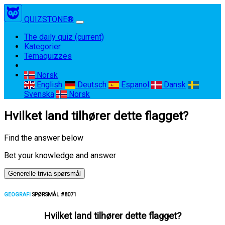
QUIZSTONE®
The daily quiz
(current)
Kategorier
Temaquizzes
Norsk
English
Deutsch
Espanol
Dansk
Svenska
Norsk
Hvilket land tilhører dette flagget?
Find the answer below
Bet your knowledge and answer
Generelle trivia spørsmål
GEOGRAFI
SPØRSMÅL #8071
Hvilket land tilhører dette flagget?