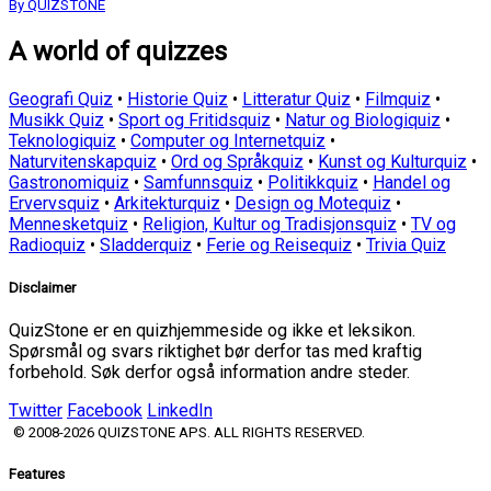
By QUIZSTONE
A world of quizzes
Geografi Quiz
•
Historie Quiz
•
Litteratur Quiz
•
Filmquiz
•
Musikk Quiz
•
Sport og Fritidsquiz
•
Natur og Biologiquiz
•
Teknologiquiz
•
Computer og Internetquiz
•
Naturvitenskapquiz
•
Ord og Språkquiz
•
Kunst og Kulturquiz
•
Gastronomiquiz
•
Samfunnsquiz
•
Politikkquiz
•
Handel og
Ervervsquiz
•
Arkitekturquiz
•
Design og Motequiz
•
Mennesketquiz
•
Religion, Kultur og Tradisjonsquiz
•
TV og
Radioquiz
•
Sladderquiz
•
Ferie og Reisequiz
•
Trivia Quiz
Disclaimer
QuizStone er en quizhjemmeside og ikke et leksikon.
Spørsmål og svars riktighet bør derfor tas med kraftig
forbehold. Søk derfor også information andre steder.
Twitter
Facebook
LinkedIn
© 2008-2026 QUIZSTONE APS. ALL RIGHTS RESERVED.
Features