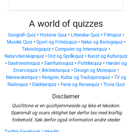
A world of quizzes
Geografi Quiz
•
Historie Quiz
•
Litteratur Quiz
•
Filmquiz
•
Musikk Quiz
•
Sport og Fritidsquiz
•
Natur og Biologiquiz
•
Teknologiquiz
•
Computer og Internetquiz
•
Naturvitenskapquiz
•
Ord og Språkquiz
•
Kunst og Kulturquiz
•
Gastronomiquiz
•
Samfunnsquiz
•
Politikkquiz
•
Handel og
Ervervsquiz
•
Arkitekturquiz
•
Design og Motequiz
•
Mennesketquiz
•
Religion, Kultur og Tradisjonsquiz
•
TV og
Radioquiz
•
Sladderquiz
•
Ferie og Reisequiz
•
Trivia Quiz
Disclaimer
QuizStone er en quizhjemmeside og ikke et leksikon.
Spørsmål og svars riktighet bør derfor tas med kraftig
forbehold. Søk derfor også information andre steder.
Twitter
Facebook
LinkedIn