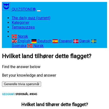
QUIZSTONE®
The daily quiz
(current)
Kategorier
Temaquizzes
Norsk
English
Deutsch
Espanol
Dansk
Svenska
Norsk
Hvilket land tilhører dette flagget?
Find the answer below
Bet your knowledge and answer
Generelle trivia spørsmål
GEOGRAFI
SPØRSMÅL #8045
Hvilket land tilhører dette flagget?