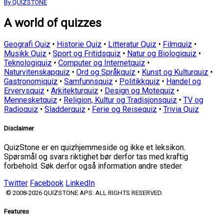
By QUIZSTONE
A world of quizzes
Geografi Quiz
•
Historie Quiz
•
Litteratur Quiz
•
Filmquiz
•
Musikk Quiz
•
Sport og Fritidsquiz
•
Natur og Biologiquiz
•
Teknologiquiz
•
Computer og Internetquiz
•
Naturvitenskapquiz
•
Ord og Språkquiz
•
Kunst og Kulturquiz
•
Gastronomiquiz
•
Samfunnsquiz
•
Politikkquiz
•
Handel og
Ervervsquiz
•
Arkitekturquiz
•
Design og Motequiz
•
Mennesketquiz
•
Religion, Kultur og Tradisjonsquiz
•
TV og
Radioquiz
•
Sladderquiz
•
Ferie og Reisequiz
•
Trivia Quiz
Disclaimer
QuizStone er en quizhjemmeside og ikke et leksikon.
Spørsmål og svars riktighet bør derfor tas med kraftig
forbehold. Søk derfor også information andre steder.
Twitter
Facebook
LinkedIn
© 2008-2026 QUIZSTONE APS. ALL RIGHTS RESERVED.
Features