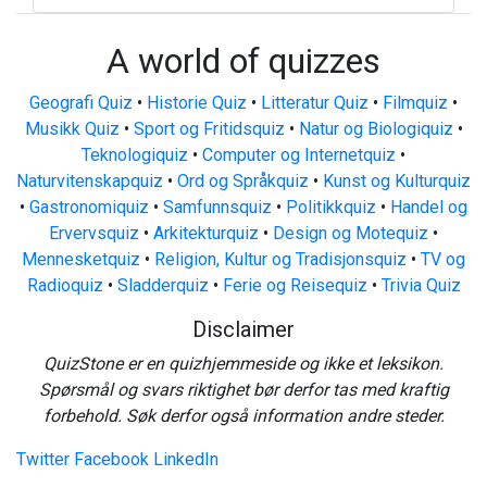
A world of quizzes
Geografi Quiz
•
Historie Quiz
•
Litteratur Quiz
•
Filmquiz
•
Musikk Quiz
•
Sport og Fritidsquiz
•
Natur og Biologiquiz
•
Teknologiquiz
•
Computer og Internetquiz
•
Naturvitenskapquiz
•
Ord og Språkquiz
•
Kunst og Kulturquiz
•
Gastronomiquiz
•
Samfunnsquiz
•
Politikkquiz
•
Handel og
Ervervsquiz
•
Arkitekturquiz
•
Design og Motequiz
•
Mennesketquiz
•
Religion, Kultur og Tradisjonsquiz
•
TV og
Radioquiz
•
Sladderquiz
•
Ferie og Reisequiz
•
Trivia Quiz
Disclaimer
QuizStone er en quizhjemmeside og ikke et leksikon.
Spørsmål og svars riktighet bør derfor tas med kraftig
forbehold. Søk derfor også information andre steder.
Twitter
Facebook
LinkedIn