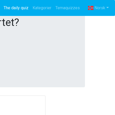
The daily quiz
(current)
Kategorier
Temaquizzes
Norsk
rtet?