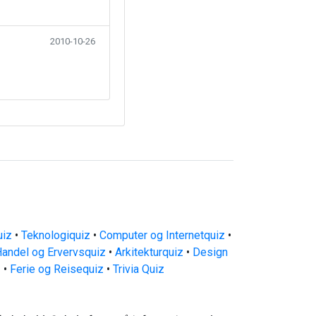
2010-10-26
uiz
•
Teknologiquiz
•
Computer og Internetquiz
•
andel og Ervervsquiz
•
Arkitekturquiz
•
Design
z
•
Ferie og Reisequiz
•
Trivia Quiz