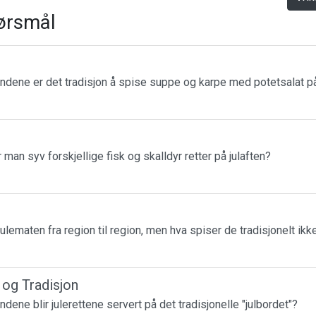
ørsmål
landene er det tradisjon å spise suppe og karpe med potetsalat på
r man syv forskjellige fisk og skalldyr retter på julaften?
julematen fra region til region, men hva spiser de tradisjonelt ikk
r og Tradisjon
andene blir julerettene servert på det tradisjonelle "julbordet"?