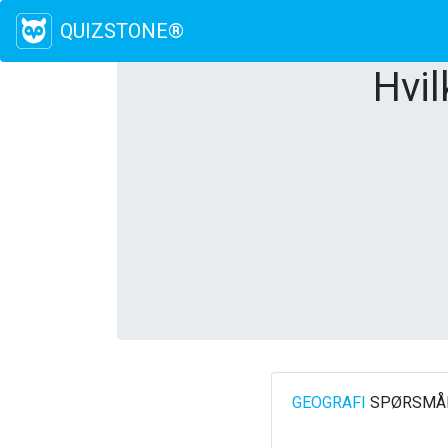
QUIZSTONE®
Hvil
GEOGRAFI
SPØRSMÅL