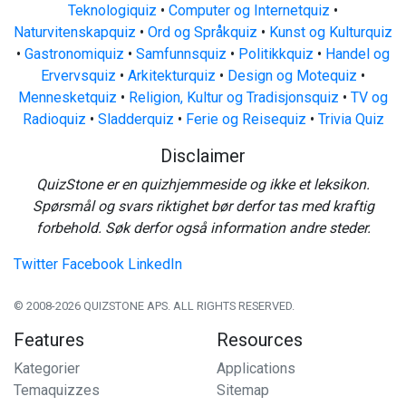
Teknologiquiz
•
Computer og Internetquiz
•
Naturvitenskapquiz
•
Ord og Språkquiz
•
Kunst og Kulturquiz
•
Gastronomiquiz
•
Samfunnsquiz
•
Politikkquiz
•
Handel og
Ervervsquiz
•
Arkitekturquiz
•
Design og Motequiz
•
Mennesketquiz
•
Religion, Kultur og Tradisjonsquiz
•
TV og
Radioquiz
•
Sladderquiz
•
Ferie og Reisequiz
•
Trivia Quiz
Disclaimer
QuizStone er en quizhjemmeside og ikke et leksikon.
Spørsmål og svars riktighet bør derfor tas med kraftig
forbehold. Søk derfor også information andre steder.
Twitter
Facebook
LinkedIn
© 2008-2026 QUIZSTONE APS. ALL RIGHTS RESERVED.
Features
Resources
Kategorier
Applications
Temaquizzes
Sitemap