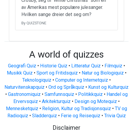
Crosby, seg til "White Christmas" som en
av Amerikas mest populære julesanger.
Hvilken sange dreier det seg om?
By QUIZSTONE
A world of quizzes
Geografi Quiz
•
Historie Quiz
•
Litteratur Quiz
•
Filmquiz
•
Musikk Quiz
•
Sport og Fritidsquiz
•
Natur og Biologiquiz
•
Teknologiquiz
•
Computer og Internetquiz
•
Naturvitenskapquiz
•
Ord og Språkquiz
•
Kunst og Kulturquiz
•
Gastronomiquiz
•
Samfunnsquiz
•
Politikkquiz
•
Handel og
Ervervsquiz
•
Arkitekturquiz
•
Design og Motequiz
•
Mennesketquiz
•
Religion, Kultur og Tradisjonsquiz
•
TV og
Radioquiz
•
Sladderquiz
•
Ferie og Reisequiz
•
Trivia Quiz
Disclaimer