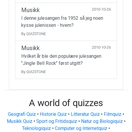
Musikk
2010-10-26
I denne julesangen fra 1952 så jeg noen
kysse julenissen - hvem?
By QUIZSTONE
Musikk
2010-10-26
Hvilket år ble den populære julesangen
"Jingle Bell Rock" først utgitt?
By QUIZSTONE
A world of quizzes
Geografi Quiz
•
Historie Quiz
•
Litteratur Quiz
•
Filmquiz
•
Musikk Quiz
•
Sport og Fritidsquiz
•
Natur og Biologiquiz
•
Teknologiquiz
•
Computer og Internetquiz
•