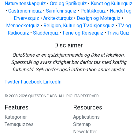
Naturvitenskapquiz
•
Ord og Språkquiz
•
Kunst og Kulturquiz
•
Gastronomiquiz
•
Samfunnsquiz
•
Politikkquiz
•
Handel og
Ervervsquiz
•
Arkitekturquiz
•
Design og Motequiz
•
Mennesketquiz
•
Religion, Kultur og Tradisjonsquiz
•
TV og
Radioquiz
•
Sladderquiz
•
Ferie og Reisequiz
•
Trivia Quiz
Disclaimer
QuizStone er en quizhjemmeside og ikke et leksikon.
Spørsmål og svars riktighet bør derfor tas med kraftig
forbehold. Søk derfor også information andre steder.
Twitter
Facebook
LinkedIn
© 2008-2026 QUIZSTONE APS. ALL RIGHTS RESERVED.
Features
Resources
Kategorier
Applications
Temaquizzes
Sitemap
Newsletter