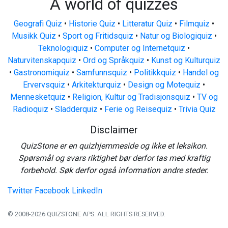
A world of quizzes
Geografi Quiz
•
Historie Quiz
•
Litteratur Quiz
•
Filmquiz
•
Musikk Quiz
•
Sport og Fritidsquiz
•
Natur og Biologiquiz
•
Teknologiquiz
•
Computer og Internetquiz
•
Naturvitenskapquiz
•
Ord og Språkquiz
•
Kunst og Kulturquiz
•
Gastronomiquiz
•
Samfunnsquiz
•
Politikkquiz
•
Handel og
Ervervsquiz
•
Arkitekturquiz
•
Design og Motequiz
•
Mennesketquiz
•
Religion, Kultur og Tradisjonsquiz
•
TV og
Radioquiz
•
Sladderquiz
•
Ferie og Reisequiz
•
Trivia Quiz
Disclaimer
QuizStone er en quizhjemmeside og ikke et leksikon.
Spørsmål og svars riktighet bør derfor tas med kraftig
forbehold. Søk derfor også information andre steder.
Twitter
Facebook
LinkedIn
© 2008-2026 QUIZSTONE APS. ALL RIGHTS RESERVED.