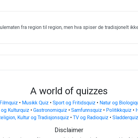
julematen fra region til region, men hva spiser de tradisjonelt ikk
A world of quizzes
Filmquiz
•
Musikk Quiz
•
Sport og Fritidsquiz
•
Natur og Biologiq
 og Kulturquiz
•
Gastronomiquiz
•
Samfunnsquiz
•
Politikkquiz
•
H
eligion, Kultur og Tradisjonsquiz
•
TV og Radioquiz
•
Sladderqui
Disclaimer