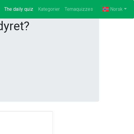
The daily quiz
(current)
Kategorier
Temaquizzes
Norsk
dyret?