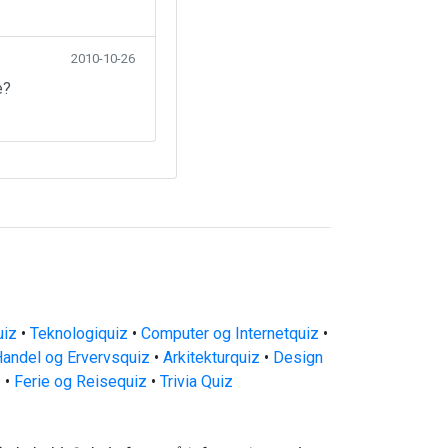
2010-10-26
e?
uiz
•
Teknologiquiz
•
Computer og Internetquiz
•
andel og Ervervsquiz
•
Arkitekturquiz
•
Design
z
•
Ferie og Reisequiz
•
Trivia Quiz