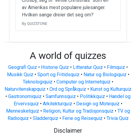
Crosby, seg til "White Christmas" som en
av Amerikas mest populære julesanger.
Hvilken sange dreier det seg om?
By QUIZSTONE
A world of quizzes
Geografi Quiz
•
Historie Quiz
•
Litteratur Quiz
•
Filmquiz
•
Musikk Quiz
•
Sport og Fritidsquiz
•
Natur og Biologiquiz
•
Teknologiquiz
•
Computer og Internetquiz
•
Naturvitenskapquiz
•
Ord og Språkquiz
•
Kunst og Kulturquiz
•
Gastronomiquiz
•
Samfunnsquiz
•
Politikkquiz
•
Handel og
Ervervsquiz
•
Arkitekturquiz
•
Design og Motequiz
•
Mennesketquiz
•
Religion, Kultur og Tradisjonsquiz
•
TV og
Radioquiz
•
Sladderquiz
•
Ferie og Reisequiz
•
Trivia Quiz
Disclaimer