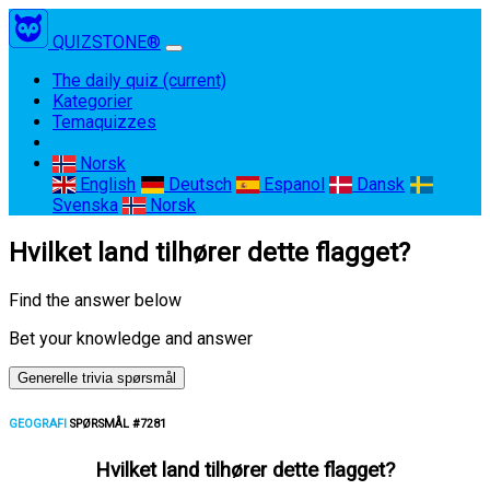
QUIZSTONE®
The daily quiz
(current)
Kategorier
Temaquizzes
Norsk
English
Deutsch
Espanol
Dansk
Svenska
Norsk
Hvilket land tilhører dette flagget?
Find the answer below
Bet your knowledge and answer
Generelle trivia spørsmål
GEOGRAFI
SPØRSMÅL #7281
Hvilket land tilhører dette flagget?