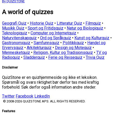
By QUIZSTONE
A world of quizzes
Geografi Quiz
•
Historie Quiz
•
Litteratur Quiz
•
Filmquiz
•
Musikk Quiz
•
Sport og Fritidsquiz
•
Natur og Biologiquiz
•
Teknologiquiz
•
Computer og Internetquiz
•
Naturvitenskapquiz
•
Ord og Språkquiz
•
Kunst og Kulturquiz
•
Gastronomiquiz
•
Samfunnsquiz
•
Politikkquiz
•
Handel og
Ervervsquiz
•
Arkitekturquiz
•
Design og Motequiz
•
Mennesketquiz
•
Religion, Kultur og Tradisjonsquiz
•
TV og
Radioquiz
•
Sladderquiz
•
Ferie og Reisequiz
•
Trivia Quiz
Disclaimer
QuizStone er en quizhjemmeside og ikke et leksikon.
Spørsmål og svars riktighet bør derfor tas med kraftig
forbehold. Søk derfor også information andre steder.
Twitter
Facebook
LinkedIn
© 2008-2026 QUIZSTONE APS. ALL RIGHTS RESERVED.
Features