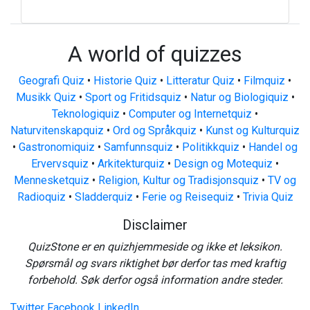
A world of quizzes
Geografi Quiz
•
Historie Quiz
•
Litteratur Quiz
•
Filmquiz
•
Musikk Quiz
•
Sport og Fritidsquiz
•
Natur og Biologiquiz
•
Teknologiquiz
•
Computer og Internetquiz
•
Naturvitenskapquiz
•
Ord og Språkquiz
•
Kunst og Kulturquiz
•
Gastronomiquiz
•
Samfunnsquiz
•
Politikkquiz
•
Handel og
Ervervsquiz
•
Arkitekturquiz
•
Design og Motequiz
•
Mennesketquiz
•
Religion, Kultur og Tradisjonsquiz
•
TV og
Radioquiz
•
Sladderquiz
•
Ferie og Reisequiz
•
Trivia Quiz
Disclaimer
QuizStone er en quizhjemmeside og ikke et leksikon.
Spørsmål og svars riktighet bør derfor tas med kraftig
forbehold. Søk derfor også information andre steder.
Twitter
Facebook
LinkedIn