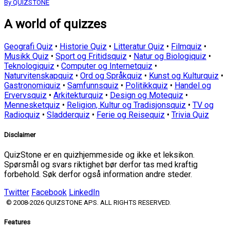
By QUIZSTONE
A world of quizzes
Geografi Quiz
•
Historie Quiz
•
Litteratur Quiz
•
Filmquiz
•
Musikk Quiz
•
Sport og Fritidsquiz
•
Natur og Biologiquiz
•
Teknologiquiz
•
Computer og Internetquiz
•
Naturvitenskapquiz
•
Ord og Språkquiz
•
Kunst og Kulturquiz
•
Gastronomiquiz
•
Samfunnsquiz
•
Politikkquiz
•
Handel og
Ervervsquiz
•
Arkitekturquiz
•
Design og Motequiz
•
Mennesketquiz
•
Religion, Kultur og Tradisjonsquiz
•
TV og
Radioquiz
•
Sladderquiz
•
Ferie og Reisequiz
•
Trivia Quiz
Disclaimer
QuizStone er en quizhjemmeside og ikke et leksikon.
Spørsmål og svars riktighet bør derfor tas med kraftig
forbehold. Søk derfor også information andre steder.
Twitter
Facebook
LinkedIn
© 2008-2026 QUIZSTONE APS. ALL RIGHTS RESERVED.
Features