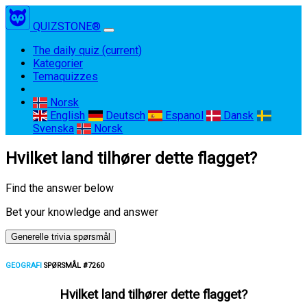
QUIZSTONE®
The daily quiz
(current)
Kategorier
Temaquizzes
Norsk
English
Deutsch
Espanol
Dansk
Svenska
Norsk
Hvilket land tilhører dette flagget?
Find the answer below
Bet your knowledge and answer
Generelle trivia spørsmål
GEOGRAFI
SPØRSMÅL #7260
Hvilket land tilhører dette flagget?