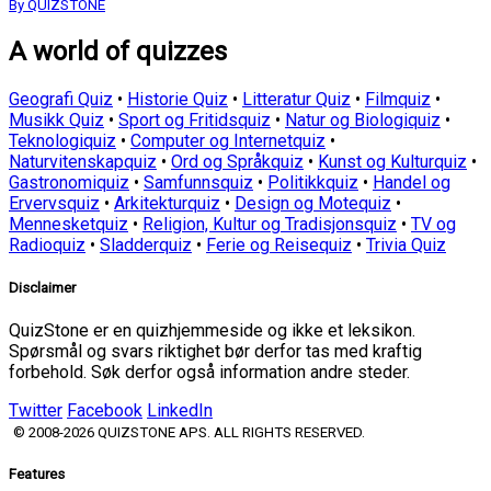
By QUIZSTONE
A world of quizzes
Geografi Quiz
•
Historie Quiz
•
Litteratur Quiz
•
Filmquiz
•
Musikk Quiz
•
Sport og Fritidsquiz
•
Natur og Biologiquiz
•
Teknologiquiz
•
Computer og Internetquiz
•
Naturvitenskapquiz
•
Ord og Språkquiz
•
Kunst og Kulturquiz
•
Gastronomiquiz
•
Samfunnsquiz
•
Politikkquiz
•
Handel og
Ervervsquiz
•
Arkitekturquiz
•
Design og Motequiz
•
Mennesketquiz
•
Religion, Kultur og Tradisjonsquiz
•
TV og
Radioquiz
•
Sladderquiz
•
Ferie og Reisequiz
•
Trivia Quiz
Disclaimer
QuizStone er en quizhjemmeside og ikke et leksikon.
Spørsmål og svars riktighet bør derfor tas med kraftig
forbehold. Søk derfor også information andre steder.
Twitter
Facebook
LinkedIn
© 2008-2026 QUIZSTONE APS. ALL RIGHTS RESERVED.
Features