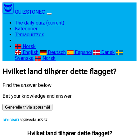
QUIZSTONE®
The daily quiz
(current)
Kategorier
Temaquizzes
Norsk
English
Deutsch
Espanol
Dansk
Svenska
Norsk
Hvilket land tilhører dette flagget?
Find the answer below
Bet your knowledge and answer
Generelle trivia spørsmål
GEOGRAFI
SPØRSMÅL #7257
Hvilket land tilhører dette flagget?