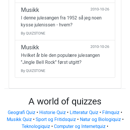
Musikk
2010-10-26
I denne julesangen fra 1952 så jeg noen
kysse julenissen - hvem?
By QUIZSTONE
Musikk
2010-10-26
Hvilket år ble den populære julesangen
"Jingle Bell Rock" først utgitt?
By QUIZSTONE
A world of quizzes
Geografi Quiz
•
Historie Quiz
•
Litteratur Quiz
•
Filmquiz
•
Musikk Quiz
•
Sport og Fritidsquiz
•
Natur og Biologiquiz
•
Teknologiquiz
•
Computer og Internetquiz
•