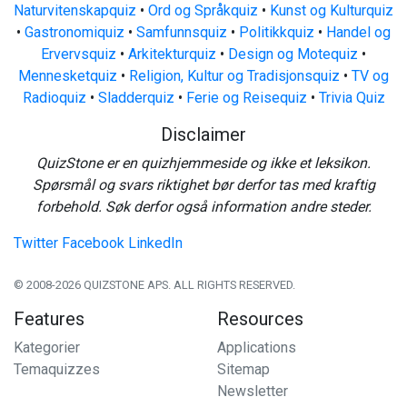
Naturvitenskapquiz
•
Ord og Språkquiz
•
Kunst og Kulturquiz
•
Gastronomiquiz
•
Samfunnsquiz
•
Politikkquiz
•
Handel og
Ervervsquiz
•
Arkitekturquiz
•
Design og Motequiz
•
Mennesketquiz
•
Religion, Kultur og Tradisjonsquiz
•
TV og
Radioquiz
•
Sladderquiz
•
Ferie og Reisequiz
•
Trivia Quiz
Disclaimer
QuizStone er en quizhjemmeside og ikke et leksikon.
Spørsmål og svars riktighet bør derfor tas med kraftig
forbehold. Søk derfor også information andre steder.
Twitter
Facebook
LinkedIn
© 2008-2026 QUIZSTONE APS. ALL RIGHTS RESERVED.
Features
Resources
Kategorier
Applications
Temaquizzes
Sitemap
Newsletter