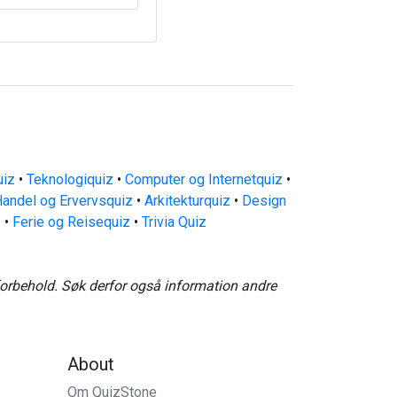
uiz
•
Teknologiquiz
•
Computer og Internetquiz
•
andel og Ervervsquiz
•
Arkitekturquiz
•
Design
z
•
Ferie og Reisequiz
•
Trivia Quiz
forbehold. Søk derfor også information andre
About
Om QuizStone