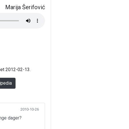
Marija Šerifović
aget 2012-02-13.
ipedia
2010-10-26
ange dager?