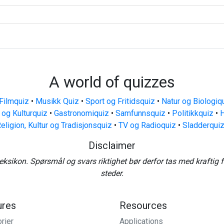
A world of quizzes
Filmquiz
•
Musikk Quiz
•
Sport og Fritidsquiz
•
Natur og Biologiq
 og Kulturquiz
•
Gastronomiquiz
•
Samfunnsquiz
•
Politikkquiz
•
H
eligion, Kultur og Tradisjonsquiz
•
TV og Radioquiz
•
Sladderqui
Disclaimer
eksikon. Spørsmål og svars riktighet bør derfor tas med kraftig 
steder.
ures
Resources
rier
Applications