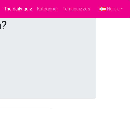
The daily quiz
(current)
Kategorier
Temaquizzes
Norsk
n?