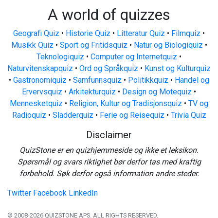
A world of quizzes
Geografi Quiz
•
Historie Quiz
•
Litteratur Quiz
•
Filmquiz
•
Musikk Quiz
•
Sport og Fritidsquiz
•
Natur og Biologiquiz
•
Teknologiquiz
•
Computer og Internetquiz
•
Naturvitenskapquiz
•
Ord og Språkquiz
•
Kunst og Kulturquiz
•
Gastronomiquiz
•
Samfunnsquiz
•
Politikkquiz
•
Handel og
Ervervsquiz
•
Arkitekturquiz
•
Design og Motequiz
•
Mennesketquiz
•
Religion, Kultur og Tradisjonsquiz
•
TV og
Radioquiz
•
Sladderquiz
•
Ferie og Reisequiz
•
Trivia Quiz
Disclaimer
QuizStone er en quizhjemmeside og ikke et leksikon.
Spørsmål og svars riktighet bør derfor tas med kraftig
forbehold. Søk derfor også information andre steder.
Twitter
Facebook
LinkedIn
© 2008-2026 QUIZSTONE APS. ALL RIGHTS RESERVED.