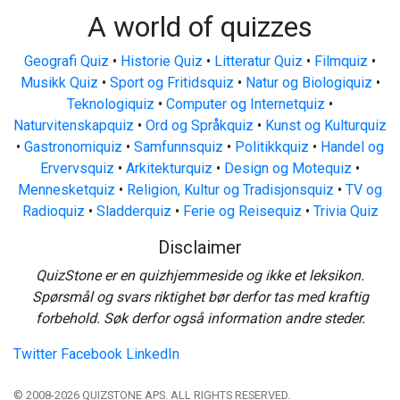
A world of quizzes
Geografi Quiz
•
Historie Quiz
•
Litteratur Quiz
•
Filmquiz
•
Musikk Quiz
•
Sport og Fritidsquiz
•
Natur og Biologiquiz
•
Teknologiquiz
•
Computer og Internetquiz
•
Naturvitenskapquiz
•
Ord og Språkquiz
•
Kunst og Kulturquiz
•
Gastronomiquiz
•
Samfunnsquiz
•
Politikkquiz
•
Handel og
Ervervsquiz
•
Arkitekturquiz
•
Design og Motequiz
•
Mennesketquiz
•
Religion, Kultur og Tradisjonsquiz
•
TV og
Radioquiz
•
Sladderquiz
•
Ferie og Reisequiz
•
Trivia Quiz
Disclaimer
QuizStone er en quizhjemmeside og ikke et leksikon.
Spørsmål og svars riktighet bør derfor tas med kraftig
forbehold. Søk derfor også information andre steder.
Twitter
Facebook
LinkedIn
© 2008-2026 QUIZSTONE APS. ALL RIGHTS RESERVED.