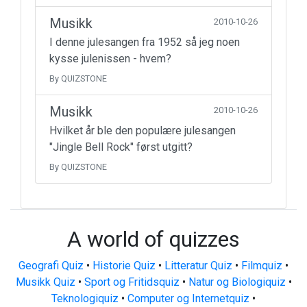
Musikk
2010-10-26
I denne julesangen fra 1952 så jeg noen
kysse julenissen - hvem?
By QUIZSTONE
Musikk
2010-10-26
Hvilket år ble den populære julesangen
"Jingle Bell Rock" først utgitt?
By QUIZSTONE
A world of quizzes
Geografi Quiz
•
Historie Quiz
•
Litteratur Quiz
•
Filmquiz
•
Musikk Quiz
•
Sport og Fritidsquiz
•
Natur og Biologiquiz
•
Teknologiquiz
•
Computer og Internetquiz
•