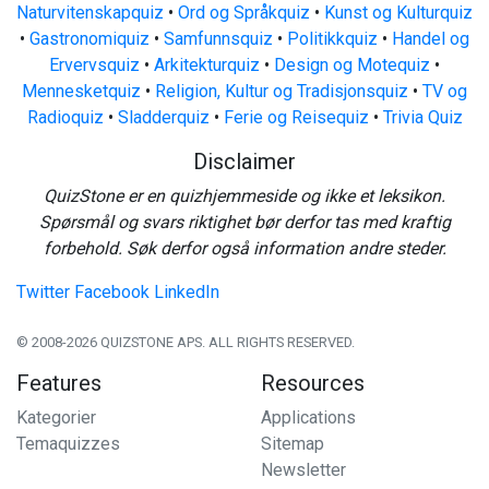
Naturvitenskapquiz
•
Ord og Språkquiz
•
Kunst og Kulturquiz
•
Gastronomiquiz
•
Samfunnsquiz
•
Politikkquiz
•
Handel og
Ervervsquiz
•
Arkitekturquiz
•
Design og Motequiz
•
Mennesketquiz
•
Religion, Kultur og Tradisjonsquiz
•
TV og
Radioquiz
•
Sladderquiz
•
Ferie og Reisequiz
•
Trivia Quiz
Disclaimer
QuizStone er en quizhjemmeside og ikke et leksikon.
Spørsmål og svars riktighet bør derfor tas med kraftig
forbehold. Søk derfor også information andre steder.
Twitter
Facebook
LinkedIn
© 2008-2026 QUIZSTONE APS. ALL RIGHTS RESERVED.
Features
Resources
Kategorier
Applications
Temaquizzes
Sitemap
Newsletter