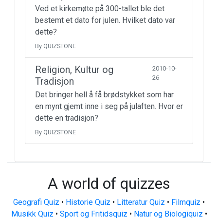
Ved et kirkemøte på 300-tallet ble det
bestemt et dato for julen. Hvilket dato var
dette?
By QUIZSTONE
Religion, Kultur og
2010-10-
26
Tradisjon
Det bringer hell å få brødstykket som har
en mynt gjemt inne i seg på julaften. Hvor er
dette en tradisjon?
By QUIZSTONE
A world of quizzes
Geografi Quiz
•
Historie Quiz
•
Litteratur Quiz
•
Filmquiz
•
Musikk Quiz
•
Sport og Fritidsquiz
•
Natur og Biologiquiz
•