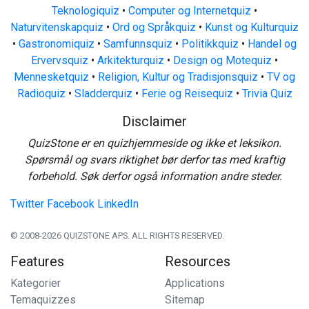
Teknologiquiz
•
Computer og Internetquiz
•
Naturvitenskapquiz
•
Ord og Språkquiz
•
Kunst og Kulturquiz
•
Gastronomiquiz
•
Samfunnsquiz
•
Politikkquiz
•
Handel og
Ervervsquiz
•
Arkitekturquiz
•
Design og Motequiz
•
Mennesketquiz
•
Religion, Kultur og Tradisjonsquiz
•
TV og
Radioquiz
•
Sladderquiz
•
Ferie og Reisequiz
•
Trivia Quiz
Disclaimer
QuizStone er en quizhjemmeside og ikke et leksikon.
Spørsmål og svars riktighet bør derfor tas med kraftig
forbehold. Søk derfor også information andre steder.
Twitter
Facebook
LinkedIn
© 2008-2026 QUIZSTONE APS. ALL RIGHTS RESERVED.
Features
Resources
Kategorier
Applications
Temaquizzes
Sitemap