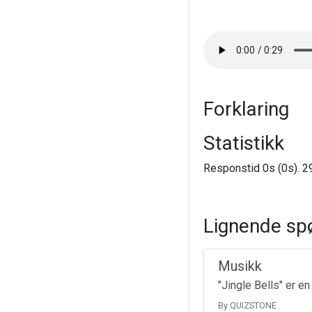
Forklaring
Statistikk
Responstid 0s (0s). 29
Lignende sp
Musikk
"Jingle Bells" er e
By QUIZSTONE