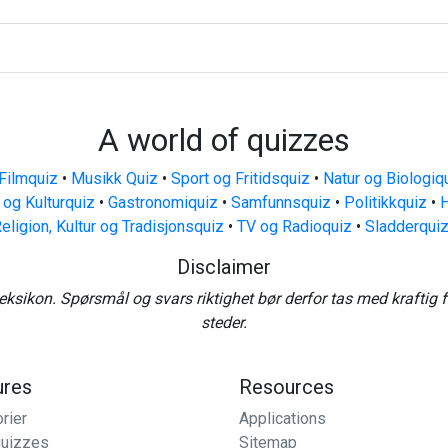
A world of quizzes
Filmquiz
•
Musikk Quiz
•
Sport og Fritidsquiz
•
Natur og Biologiq
 og Kulturquiz
•
Gastronomiquiz
•
Samfunnsquiz
•
Politikkquiz
•
H
eligion, Kultur og Tradisjonsquiz
•
TV og Radioquiz
•
Sladderqui
Disclaimer
eksikon. Spørsmål og svars riktighet bør derfor tas med kraftig 
steder.
ures
Resources
rier
Applications
uizzes
Sitemap