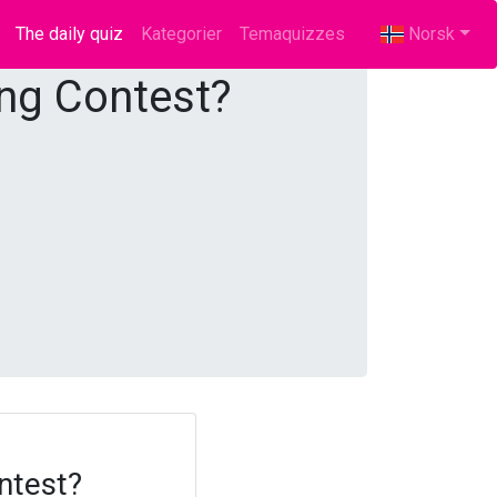
The daily quiz
(current)
Kategorier
Temaquizzes
Norsk
ong Contest?
ntest?