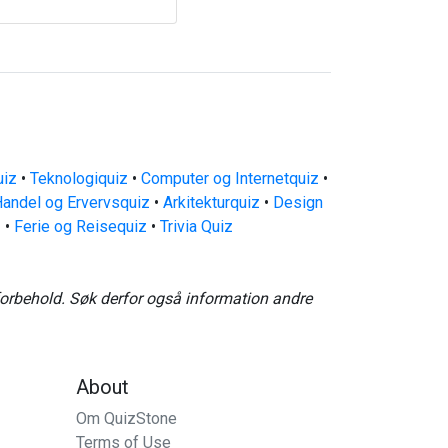
uiz
•
Teknologiquiz
•
Computer og Internetquiz
•
andel og Ervervsquiz
•
Arkitekturquiz
•
Design
z
•
Ferie og Reisequiz
•
Trivia Quiz
forbehold. Søk derfor også information andre
About
Om QuizStone
Terms of Use