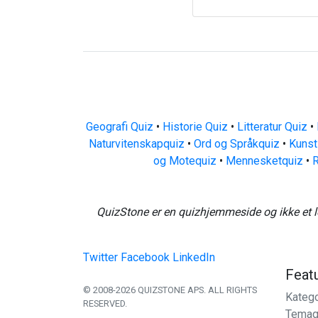
Geografi Quiz
•
Historie Quiz
•
Litteratur Quiz
•
Naturvitenskapquiz
•
Ord og Språkquiz
•
Kunst
og Motequiz
•
Mennesketquiz
•
R
QuizStone er en quizhjemmeside og ikke et l
Twitter
Facebook
LinkedIn
Feat
© 2008-2026 QUIZSTONE APS. ALL RIGHTS
Katego
RESERVED.
Temaq