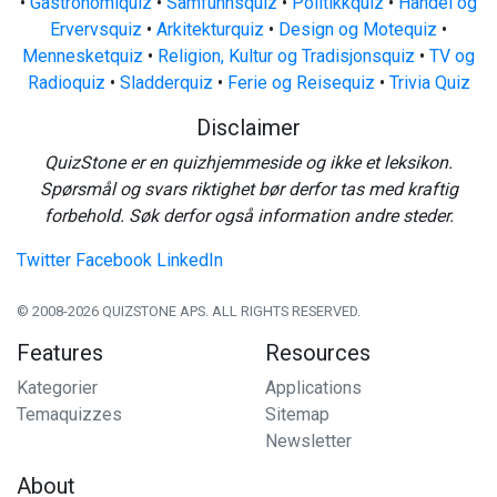
•
Gastronomiquiz
•
Samfunnsquiz
•
Politikkquiz
•
Handel og
Ervervsquiz
•
Arkitekturquiz
•
Design og Motequiz
•
Mennesketquiz
•
Religion, Kultur og Tradisjonsquiz
•
TV og
Radioquiz
•
Sladderquiz
•
Ferie og Reisequiz
•
Trivia Quiz
Disclaimer
QuizStone er en quizhjemmeside og ikke et leksikon.
Spørsmål og svars riktighet bør derfor tas med kraftig
forbehold. Søk derfor også information andre steder.
Twitter
Facebook
LinkedIn
© 2008-2026 QUIZSTONE APS. ALL RIGHTS RESERVED.
Features
Resources
Kategorier
Applications
Temaquizzes
Sitemap
Newsletter
About