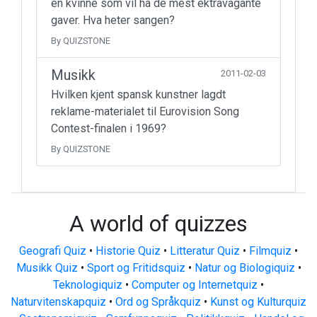
en kvinne som vil ha de mest ektravagante
gaver. Hva heter sangen?
By QUIZSTONE
Musikk
2011-02-03
Hvilken kjent spansk kunstner lagdt
reklame-materialet til Eurovision Song
Contest-finalen i 1969?
By QUIZSTONE
A world of quizzes
Geografi Quiz
•
Historie Quiz
•
Litteratur Quiz
•
Filmquiz
•
Musikk Quiz
•
Sport og Fritidsquiz
•
Natur og Biologiquiz
•
Teknologiquiz
•
Computer og Internetquiz
•
Naturvitenskapquiz
•
Ord og Språkquiz
•
Kunst og Kulturquiz