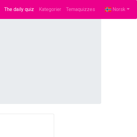
The daily quiz
(current)
Kategorier
Temaquizzes
Norsk