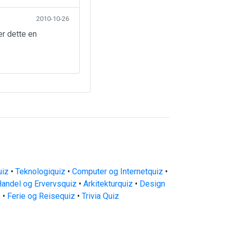
2010-10-26
er dette en
uiz
•
Teknologiquiz
•
Computer og Internetquiz
•
andel og Ervervsquiz
•
Arkitekturquiz
•
Design
z
•
Ferie og Reisequiz
•
Trivia Quiz