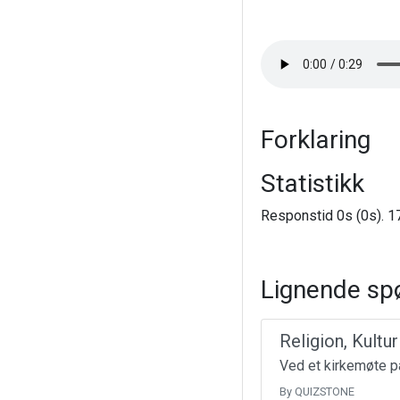
Forklaring
Statistikk
Responstid 0s (0s). 17
Lignende sp
Religion, Kultu
Ved et kirkemøte på
By QUIZSTONE