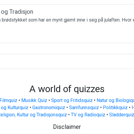
r og Tradisjon
få brødstykket som har en mynt gjemt inne i seg på julaften. Hvor 
A world of quizzes
Filmquiz
•
Musikk Quiz
•
Sport og Fritidsquiz
•
Natur og Biologiq
 og Kulturquiz
•
Gastronomiquiz
•
Samfunnsquiz
•
Politikkquiz
•
H
eligion, Kultur og Tradisjonsquiz
•
TV og Radioquiz
•
Sladderqui
Disclaimer