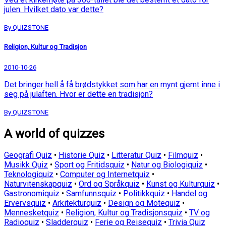
julen. Hvilket dato var dette?
By QUIZSTONE
Religion, Kultur og Tradisjon
2010-10-26
Det bringer hell å få brødstykket som har en mynt gjemt inne i
seg på julaften. Hvor er dette en tradisjon?
By QUIZSTONE
A world of quizzes
Geografi Quiz
•
Historie Quiz
•
Litteratur Quiz
•
Filmquiz
•
Musikk Quiz
•
Sport og Fritidsquiz
•
Natur og Biologiquiz
•
Teknologiquiz
•
Computer og Internetquiz
•
Naturvitenskapquiz
•
Ord og Språkquiz
•
Kunst og Kulturquiz
•
Gastronomiquiz
•
Samfunnsquiz
•
Politikkquiz
•
Handel og
Ervervsquiz
•
Arkitekturquiz
•
Design og Motequiz
•
Mennesketquiz
•
Religion, Kultur og Tradisjonsquiz
•
TV og
Radioquiz
•
Sladderquiz
•
Ferie og Reisequiz
•
Trivia Quiz