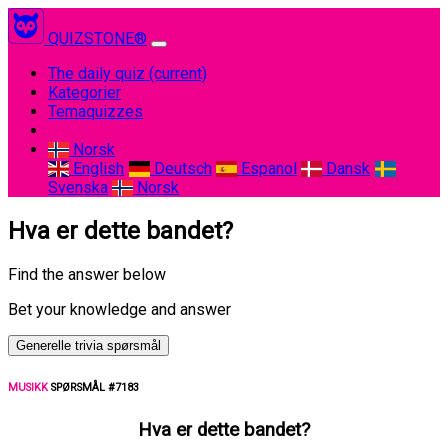
QUIZSTONE®
The daily quiz
(current)
Kategorier
Temaquizzes
Norsk
English
Deutsch
Espanol
Dansk
Svenska
Norsk
Hva er dette bandet?
Find the answer below
Bet your knowledge and answer
Generelle trivia spørsmål
MUSIKK
SPØRSMÅL #7183
Hva er dette bandet?