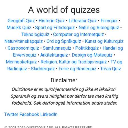
A world of quizzes
Geografi Quiz
•
Historie Quiz
•
Litteratur Quiz
•
Filmquiz
•
Musikk Quiz
•
Sport og Fritidsquiz
•
Natur og Biologiquiz
•
Teknologiquiz
•
Computer og Internetquiz
•
Naturvitenskapquiz
•
Ord og Språkquiz
•
Kunst og Kulturquiz
•
Gastronomiquiz
•
Samfunnsquiz
•
Politikkquiz
•
Handel og
Ervervsquiz
•
Arkitekturquiz
•
Design og Motequiz
•
Mennesketquiz
•
Religion, Kultur og Tradisjonsquiz
•
TV og
Radioquiz
•
Sladderquiz
•
Ferie og Reisequiz
•
Trivia Quiz
Disclaimer
QuizStone er en quizhjemmeside og ikke et leksikon.
Spørsmål og svars riktighet bør derfor tas med kraftig
forbehold. Søk derfor også information andre steder.
Twitter
Facebook
LinkedIn
© 2008-2026 QUIZSTONE APS. ALL RIGHTS RESERVED.