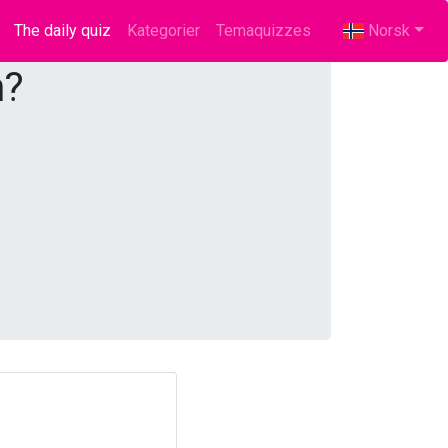
The daily quiz
(current)
Kategorier
Temaquizzes
Norsk
n?