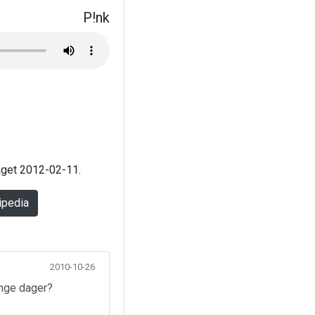
P!nk
laget 2012-02-11.
ipedia
2010-10-26
ange dager?