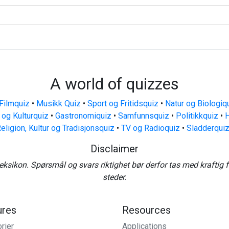
A world of quizzes
Filmquiz
•
Musikk Quiz
•
Sport og Fritidsquiz
•
Natur og Biologiq
 og Kulturquiz
•
Gastronomiquiz
•
Samfunnsquiz
•
Politikkquiz
•
H
eligion, Kultur og Tradisjonsquiz
•
TV og Radioquiz
•
Sladderqui
Disclaimer
eksikon. Spørsmål og svars riktighet bør derfor tas med kraftig 
steder.
ures
Resources
rier
Applications