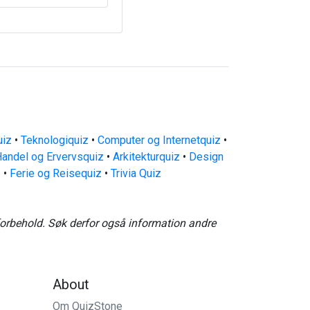
uiz
•
Teknologiquiz
•
Computer og Internetquiz
•
andel og Ervervsquiz
•
Arkitekturquiz
•
Design
z
•
Ferie og Reisequiz
•
Trivia Quiz
forbehold. Søk derfor også information andre
About
Om QuizStone