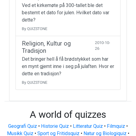
Ved et kirkemøte på 300-tallet ble det
bestemt et dato for julen. Hvilket dato var
dette?
By QUIZSTONE
Religion, Kultur og
2010-10-
26
Tradisjon
Det bringer hell å få brødstykket som har
en mynt gjemt inne i seg på julaften. Hvor er
dette en tradisjon?
By QUIZSTONE
A world of quizzes
Geografi Quiz
•
Historie Quiz
•
Litteratur Quiz
•
Filmquiz
•
Musikk Quiz
•
Sport og Fritidsquiz
•
Natur og Biologiquiz
•