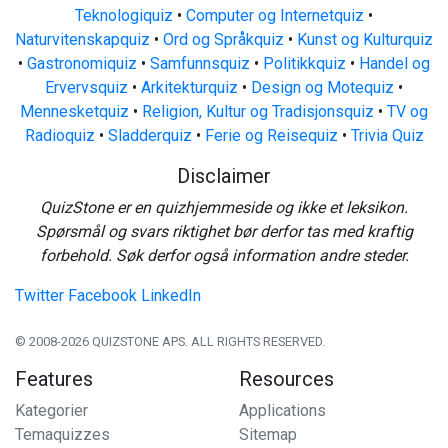
Teknologiquiz
•
Computer og Internetquiz
•
Naturvitenskapquiz
•
Ord og Språkquiz
•
Kunst og Kulturquiz
•
Gastronomiquiz
•
Samfunnsquiz
•
Politikkquiz
•
Handel og
Ervervsquiz
•
Arkitekturquiz
•
Design og Motequiz
•
Mennesketquiz
•
Religion, Kultur og Tradisjonsquiz
•
TV og
Radioquiz
•
Sladderquiz
•
Ferie og Reisequiz
•
Trivia Quiz
Disclaimer
QuizStone er en quizhjemmeside og ikke et leksikon.
Spørsmål og svars riktighet bør derfor tas med kraftig
forbehold. Søk derfor også information andre steder.
Twitter
Facebook
LinkedIn
© 2008-2026 QUIZSTONE APS. ALL RIGHTS RESERVED.
Features
Resources
Kategorier
Applications
Temaquizzes
Sitemap