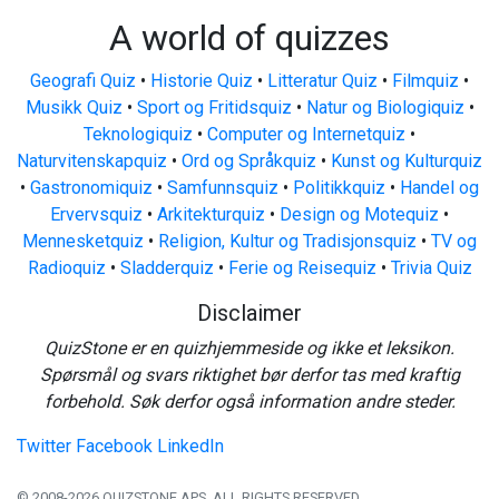
A world of quizzes
Geografi Quiz
•
Historie Quiz
•
Litteratur Quiz
•
Filmquiz
•
Musikk Quiz
•
Sport og Fritidsquiz
•
Natur og Biologiquiz
•
Teknologiquiz
•
Computer og Internetquiz
•
Naturvitenskapquiz
•
Ord og Språkquiz
•
Kunst og Kulturquiz
•
Gastronomiquiz
•
Samfunnsquiz
•
Politikkquiz
•
Handel og
Ervervsquiz
•
Arkitekturquiz
•
Design og Motequiz
•
Mennesketquiz
•
Religion, Kultur og Tradisjonsquiz
•
TV og
Radioquiz
•
Sladderquiz
•
Ferie og Reisequiz
•
Trivia Quiz
Disclaimer
QuizStone er en quizhjemmeside og ikke et leksikon.
Spørsmål og svars riktighet bør derfor tas med kraftig
forbehold. Søk derfor også information andre steder.
Twitter
Facebook
LinkedIn
© 2008-2026 QUIZSTONE APS. ALL RIGHTS RESERVED.