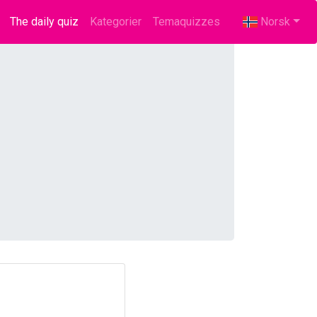
The daily quiz
(current)
Kategorier
Temaquizzes
Norsk