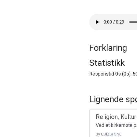
Forklaring
Statistikk
Responstid 0s (0s). 50
Lignende sp
Religion, Kultu
Ved et kirkemøte på
By QUIZSTONE