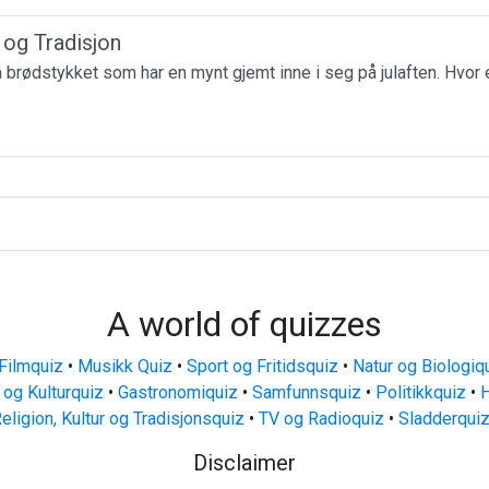
r og Tradisjon
få brødstykket som har en mynt gjemt inne i seg på julaften. Hvor 
A world of quizzes
Filmquiz
•
Musikk Quiz
•
Sport og Fritidsquiz
•
Natur og Biologiq
 og Kulturquiz
•
Gastronomiquiz
•
Samfunnsquiz
•
Politikkquiz
•
H
eligion, Kultur og Tradisjonsquiz
•
TV og Radioquiz
•
Sladderqui
Disclaimer