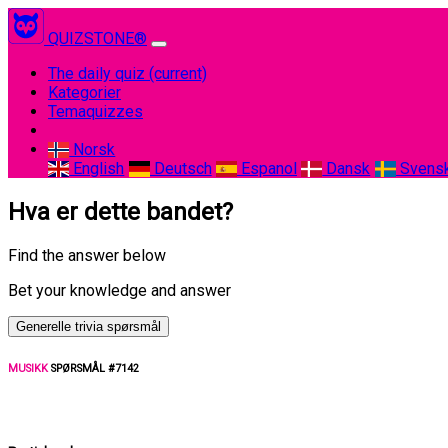
QUIZSTONE®
The daily quiz
(current)
Kategorier
Temaquizzes
Norsk
English
Deutsch
Espanol
Dansk
Svens
Hva er dette bandet?
Find the answer below
Bet your knowledge and answer
Generelle trivia spørsmål
MUSIKK
SPØRSMÅL #7142