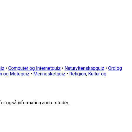
iz
•
Computer og Internetquiz
•
Naturvitenskapquiz
•
Ord og
n og Motequiz
•
Mennesketquiz
•
Religion, Kultur og
for også information andre steder.