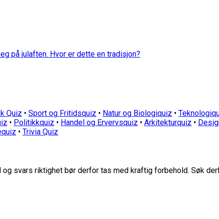
eg på julaften. Hvor er dette en tradisjon?
k Quiz
•
Sport og Fritidsquiz
•
Natur og Biologiquiz
•
Teknologiqu
iz
•
Politikkquiz
•
Handel og Ervervsquiz
•
Arkitekturquiz
•
Desig
equiz
•
Trivia Quiz
g svars riktighet bør derfor tas med kraftig forbehold. Søk der