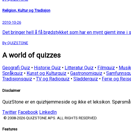
Religion, Kultur og Tradisjon
2010-10-26
Det bringer hell å få brødstykket som har en mynt gjemt inne i s
By QUIZSTONE
A world of quizzes
Geografi Quiz
•
Historie Quiz
•
Litteratur Quiz
•
Filmquiz
•
Musik
Språkquiz
•
Kunst og Kulturquiz
•
Gastronomiquiz
•
Samfunnsqu
Tradisjonsquiz
•
TV og Radioquiz
•
Sladderquiz
•
Ferie og Reis
Disclaimer
QuizStone er en quizhjemmeside og ikke et leksikon. Spørsmål o
Twitter
Facebook
LinkedIn
© 2008-2026 QUIZSTONE APS. ALL RIGHTS RESERVED.
Features