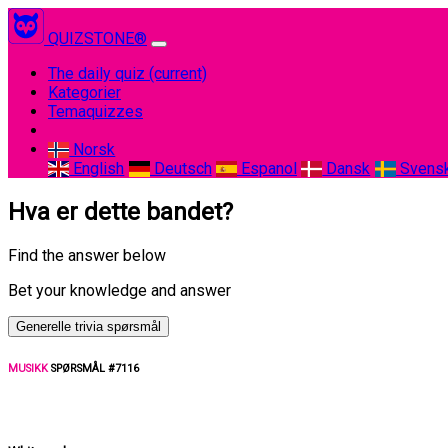
QUIZSTONE®
The daily quiz
(current)
Kategorier
Temaquizzes
Norsk
English
Deutsch
Espanol
Dansk
Svens
Hva er dette bandet?
Find the answer below
Bet your knowledge and answer
Generelle trivia spørsmål
MUSIKK
SPØRSMÅL #7116