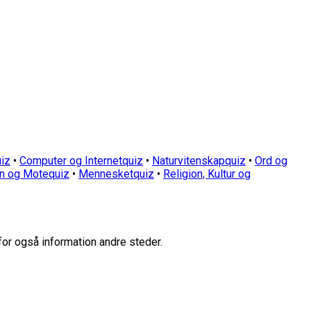
iz
•
Computer og Internetquiz
•
Naturvitenskapquiz
•
Ord og
n og Motequiz
•
Mennesketquiz
•
Religion, Kultur og
for også information andre steder.