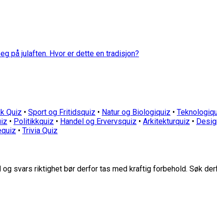
eg på julaften. Hvor er dette en tradisjon?
k Quiz
•
Sport og Fritidsquiz
•
Natur og Biologiquiz
•
Teknologiqu
iz
•
Politikkquiz
•
Handel og Ervervsquiz
•
Arkitekturquiz
•
Desig
equiz
•
Trivia Quiz
g svars riktighet bør derfor tas med kraftig forbehold. Søk der