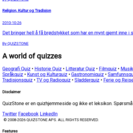
Religion, Kultur og Tradisjon
2010-10-26
Det bringer hell å få brødstykket som har en mynt gjemt inne i s
By QUIZSTONE
A world of quizzes
Geografi Quiz
•
Historie Quiz
•
Litteratur Quiz
•
Filmquiz
•
Musik
Språkquiz
•
Kunst og Kulturquiz
•
Gastronomiquiz
•
Samfunnsqu
Tradisjonsquiz
•
TV og Radioquiz
•
Sladderquiz
•
Ferie og Reis
Disclaimer
QuizStone er en quizhjemmeside og ikke et leksikon. Spørsmål o
Twitter
Facebook
LinkedIn
© 2008-2026 QUIZSTONE APS. ALL RIGHTS RESERVED.
Features