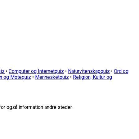
iz
•
Computer og Internetquiz
•
Naturvitenskapquiz
•
Ord og
n og Motequiz
•
Mennesketquiz
•
Religion, Kultur og
for også information andre steder.