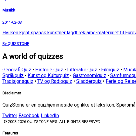
Musikk
2011-02-03
Hvilken kjent spansk kunstner lagdt reklame-materialet til Euro
By QUIZSTONE
A world of quizzes
Geografi Quiz
•
Historie Quiz
•
Litteratur Quiz
•
Filmquiz
•
Musik
Språkquiz
•
Kunst og Kulturquiz
•
Gastronomiquiz
•
Samfunnsqu
Tradisjonsquiz
•
TV og Radioquiz
•
Sladderquiz
•
Ferie og Reis
Disclaimer
QuizStone er en quizhjemmeside og ikke et leksikon. Spørsmål o
Twitter
Facebook
LinkedIn
© 2008-2026 QUIZSTONE APS. ALL RIGHTS RESERVED.
Features