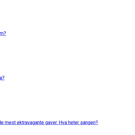
em?
va?
 de mest ektravagante gaver. Hva heter sangen?