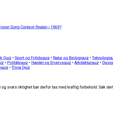
vision Song Contest-finalen i 1969?
k Quiz
•
Sport og Fritidsquiz
•
Natur og Biologiquiz
•
Teknologiqu
iz
•
Politikkquiz
•
Handel og Ervervsquiz
•
Arkitekturquiz
•
Desig
equiz
•
Trivia Quiz
g svars riktighet bør derfor tas med kraftig forbehold. Søk der