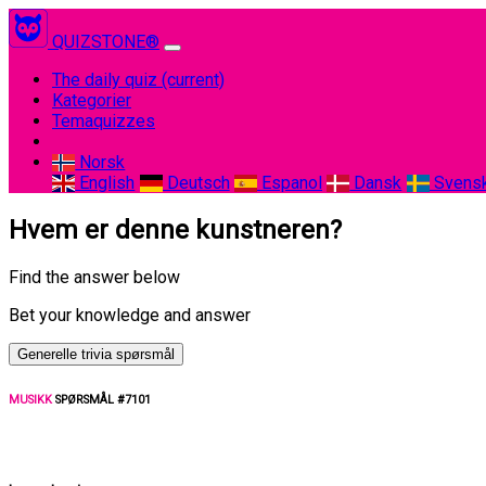
QUIZSTONE®
The daily quiz
(current)
Kategorier
Temaquizzes
Norsk
English
Deutsch
Espanol
Dansk
Svens
Hvem er denne kunstneren?
Find the answer below
Bet your knowledge and answer
Generelle trivia spørsmål
MUSIKK
SPØRSMÅL #7101