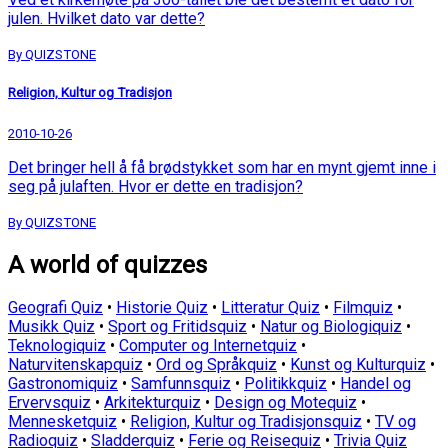
julen. Hvilket dato var dette?
By QUIZSTONE
Religion, Kultur og Tradisjon
2010-10-26
Det bringer hell å få brødstykket som har en mynt gjemt inne i
seg på julaften. Hvor er dette en tradisjon?
By QUIZSTONE
A world of quizzes
Geografi Quiz
•
Historie Quiz
•
Litteratur Quiz
•
Filmquiz
•
Musikk Quiz
•
Sport og Fritidsquiz
•
Natur og Biologiquiz
•
Teknologiquiz
•
Computer og Internetquiz
•
Naturvitenskapquiz
•
Ord og Språkquiz
•
Kunst og Kulturquiz
•
Gastronomiquiz
•
Samfunnsquiz
•
Politikkquiz
•
Handel og
Ervervsquiz
•
Arkitekturquiz
•
Design og Motequiz
•
Mennesketquiz
•
Religion, Kultur og Tradisjonsquiz
•
TV og
Radioquiz
•
Sladderquiz
•
Ferie og Reisequiz
•
Trivia Quiz