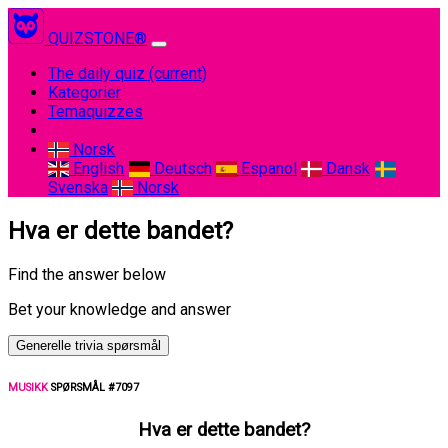
QUIZSTONE®
The daily quiz
(current)
Kategorier
Temaquizzes
Norsk
English
Deutsch
Espanol
Dansk
Svenska
Norsk
Hva er dette bandet?
Find the answer below
Bet your knowledge and answer
Generelle trivia spørsmål
MUSIKK
SPØRSMÅL #7097
Hva er dette bandet?