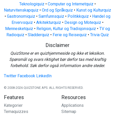
Teknologiquiz
•
Computer og Internetquiz
•
Naturvitenskapquiz
•
Ord og Språkquiz
•
Kunst og Kulturquiz
•
Gastronomiquiz
•
Samfunnsquiz
•
Politikkquiz
•
Handel og
Ervervsquiz
•
Arkitekturquiz
•
Design og Motequiz
•
Mennesketquiz
•
Religion, Kultur og Tradisjonsquiz
•
TV og
Radioquiz
•
Sladderquiz
•
Ferie og Reisequiz
•
Trivia Quiz
Disclaimer
QuizStone er en quizhjemmeside og ikke et leksikon.
Spørsmål og svars riktighet bør derfor tas med kraftig
forbehold. Søk derfor også information andre steder.
Twitter
Facebook
LinkedIn
© 2008-2026 QUIZSTONE APS. ALL RIGHTS RESERVED.
Features
Resources
Kategorier
Applications
Temaquizzes
Sitemap