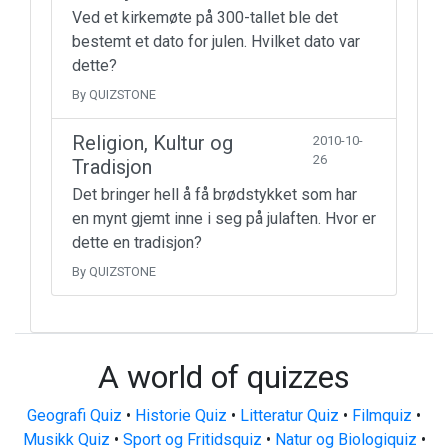
Ved et kirkemøte på 300-tallet ble det
bestemt et dato for julen. Hvilket dato var
dette?
By QUIZSTONE
Religion, Kultur og
2010-10-
26
Tradisjon
Det bringer hell å få brødstykket som har
en mynt gjemt inne i seg på julaften. Hvor er
dette en tradisjon?
By QUIZSTONE
A world of quizzes
Geografi Quiz
•
Historie Quiz
•
Litteratur Quiz
•
Filmquiz
•
Musikk Quiz
•
Sport og Fritidsquiz
•
Natur og Biologiquiz
•