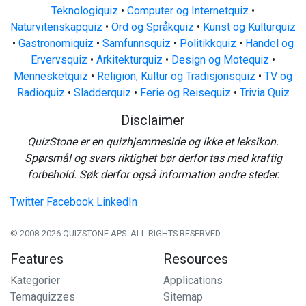
Teknologiquiz
•
Computer og Internetquiz
•
Naturvitenskapquiz
•
Ord og Språkquiz
•
Kunst og Kulturquiz
•
Gastronomiquiz
•
Samfunnsquiz
•
Politikkquiz
•
Handel og
Ervervsquiz
•
Arkitekturquiz
•
Design og Motequiz
•
Mennesketquiz
•
Religion, Kultur og Tradisjonsquiz
•
TV og
Radioquiz
•
Sladderquiz
•
Ferie og Reisequiz
•
Trivia Quiz
Disclaimer
QuizStone er en quizhjemmeside og ikke et leksikon.
Spørsmål og svars riktighet bør derfor tas med kraftig
forbehold. Søk derfor også information andre steder.
Twitter
Facebook
LinkedIn
© 2008-2026 QUIZSTONE APS. ALL RIGHTS RESERVED.
Features
Resources
Kategorier
Applications
Temaquizzes
Sitemap