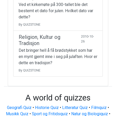
Ved et kirkemøte på 300-tallet ble det
bestemt et dato for julen. Hvilket dato var
dette?
By QUIZSTONE
Religion, Kultur og
2010-10-
26
Tradisjon
Det bringer hell å få brødstykket som har
en mynt gjemt inne i seg på julaften. Hvor er
dette en tradisjon?
By QUIZSTONE
A world of quizzes
Geografi Quiz
•
Historie Quiz
•
Litteratur Quiz
•
Filmquiz
•
Musikk Quiz
•
Sport og Fritidsquiz
•
Natur og Biologiquiz
•