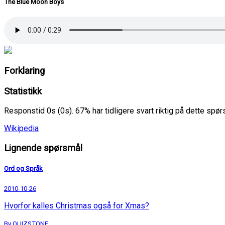
The Blue Moon Boys
Forklaring
Statistikk
Responstid 0s (0s). 67% har tidligere svart riktig på dette spø
Wikipedia
Lignende spørsmål
Ord og Språk
2010-10-26
Hvorfor kalles Christmas også for Xmas?
By QUIZSTONE