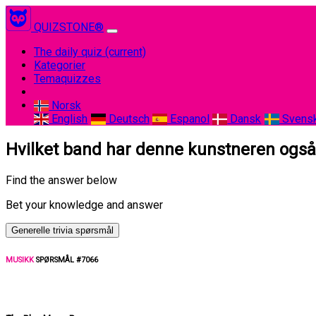
QUIZSTONE®
The daily quiz
(current)
Kategorier
Temaquizzes
Norsk
English
Deutsch
Espanol
Dansk
Svens
Hvilket band har denne kunstneren også 
Find the answer below
Bet your knowledge and answer
Generelle trivia spørsmål
MUSIKK
SPØRSMÅL #7066