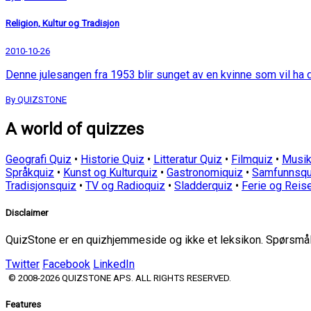
Religion, Kultur og Tradisjon
2010-10-26
Denne julesangen fra 1953 blir sunget av en kvinne som vil ha
By QUIZSTONE
A world of quizzes
Geografi Quiz
•
Historie Quiz
•
Litteratur Quiz
•
Filmquiz
•
Musik
Språkquiz
•
Kunst og Kulturquiz
•
Gastronomiquiz
•
Samfunnsqu
Tradisjonsquiz
•
TV og Radioquiz
•
Sladderquiz
•
Ferie og Reis
Disclaimer
QuizStone er en quizhjemmeside og ikke et leksikon. Spørsmål o
Twitter
Facebook
LinkedIn
© 2008-2026 QUIZSTONE APS. ALL RIGHTS RESERVED.
Features