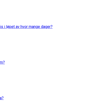
is i løpet av hvor mange dager?
em?
va?