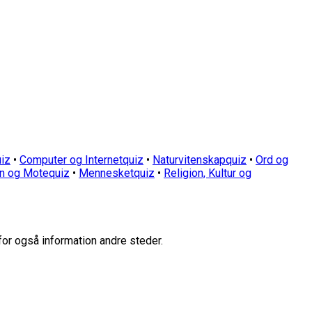
iz
•
Computer og Internetquiz
•
Naturvitenskapquiz
•
Ord og
n og Motequiz
•
Mennesketquiz
•
Religion, Kultur og
for også information andre steder.