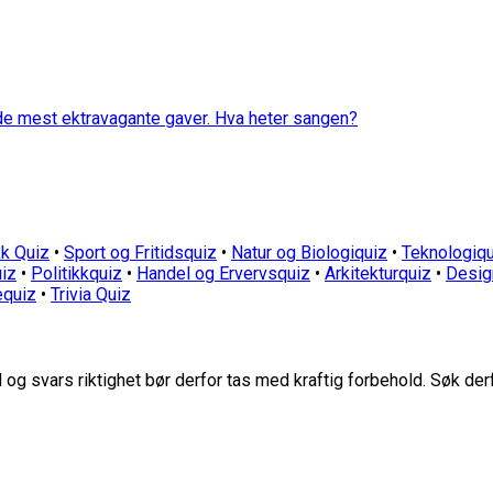
 de mest ektravagante gaver. Hva heter sangen?
k Quiz
•
Sport og Fritidsquiz
•
Natur og Biologiquiz
•
Teknologiqu
iz
•
Politikkquiz
•
Handel og Ervervsquiz
•
Arkitekturquiz
•
Desig
equiz
•
Trivia Quiz
g svars riktighet bør derfor tas med kraftig forbehold. Søk der