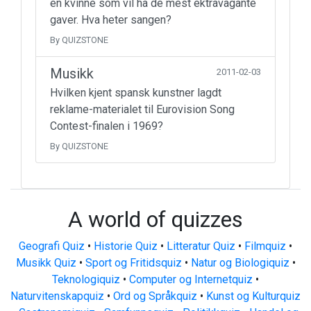
en kvinne som vil ha de mest ektravagante
gaver. Hva heter sangen?
By QUIZSTONE
Musikk
2011-02-03
Hvilken kjent spansk kunstner lagdt
reklame-materialet til Eurovision Song
Contest-finalen i 1969?
By QUIZSTONE
A world of quizzes
Geografi Quiz
•
Historie Quiz
•
Litteratur Quiz
•
Filmquiz
•
Musikk Quiz
•
Sport og Fritidsquiz
•
Natur og Biologiquiz
•
Teknologiquiz
•
Computer og Internetquiz
•
Naturvitenskapquiz
•
Ord og Språkquiz
•
Kunst og Kulturquiz