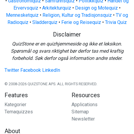
•
Gastronomiquiz
•
Samfunnsquiz
•
Politikkquiz
•
Handel og
Ervervsquiz
•
Arkitekturquiz
•
Design og Motequiz
•
Mennesketquiz
•
Religion, Kultur og Tradisjonsquiz
•
TV og
Radioquiz
•
Sladderquiz
•
Ferie og Reisequiz
•
Trivia Quiz
Disclaimer
QuizStone er en quizhjemmeside og ikke et leksikon.
Spørsmål og svars riktighet bør derfor tas med kraftig
forbehold. Søk derfor også information andre steder.
Twitter
Facebook
LinkedIn
© 2008-2026 QUIZSTONE APS. ALL RIGHTS RESERVED.
Features
Resources
Kategorier
Applications
Temaquizzes
Sitemap
Newsletter
About