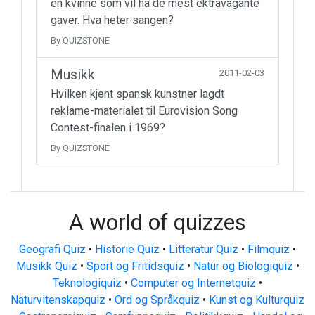
en kvinne som vil ha de mest ektravagante
gaver. Hva heter sangen?
By QUIZSTONE
Musikk
2011-02-03
Hvilken kjent spansk kunstner lagdt
reklame-materialet til Eurovision Song
Contest-finalen i 1969?
By QUIZSTONE
A world of quizzes
Geografi Quiz
•
Historie Quiz
•
Litteratur Quiz
•
Filmquiz
•
Musikk Quiz
•
Sport og Fritidsquiz
•
Natur og Biologiquiz
•
Teknologiquiz
•
Computer og Internetquiz
•
Naturvitenskapquiz
•
Ord og Språkquiz
•
Kunst og Kulturquiz