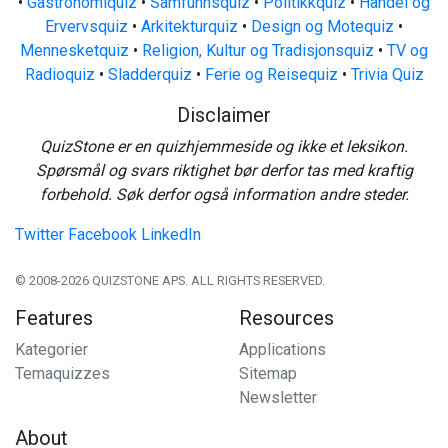
•
Gastronomiquiz
•
Samfunnsquiz
•
Politikkquiz
•
Handel og
Ervervsquiz
•
Arkitekturquiz
•
Design og Motequiz
•
Mennesketquiz
•
Religion, Kultur og Tradisjonsquiz
•
TV og
Radioquiz
•
Sladderquiz
•
Ferie og Reisequiz
•
Trivia Quiz
Disclaimer
QuizStone er en quizhjemmeside og ikke et leksikon.
Spørsmål og svars riktighet bør derfor tas med kraftig
forbehold. Søk derfor også information andre steder.
Twitter
Facebook
LinkedIn
© 2008-2026 QUIZSTONE APS. ALL RIGHTS RESERVED.
Features
Resources
Kategorier
Applications
Temaquizzes
Sitemap
Newsletter
About