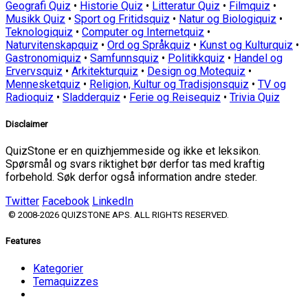
Geografi Quiz
•
Historie Quiz
•
Litteratur Quiz
•
Filmquiz
•
Musikk Quiz
•
Sport og Fritidsquiz
•
Natur og Biologiquiz
•
Teknologiquiz
•
Computer og Internetquiz
•
Naturvitenskapquiz
•
Ord og Språkquiz
•
Kunst og Kulturquiz
•
Gastronomiquiz
•
Samfunnsquiz
•
Politikkquiz
•
Handel og
Ervervsquiz
•
Arkitekturquiz
•
Design og Motequiz
•
Mennesketquiz
•
Religion, Kultur og Tradisjonsquiz
•
TV og
Radioquiz
•
Sladderquiz
•
Ferie og Reisequiz
•
Trivia Quiz
Disclaimer
QuizStone er en quizhjemmeside og ikke et leksikon.
Spørsmål og svars riktighet bør derfor tas med kraftig
forbehold. Søk derfor også information andre steder.
Twitter
Facebook
LinkedIn
© 2008-2026 QUIZSTONE APS. ALL RIGHTS RESERVED.
Features
Kategorier
Temaquizzes