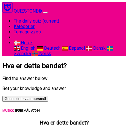
QUIZSTONE®
The daily quiz
(current)
Kategorier
Temaquizzes
Norsk
English
Deutsch
Espanol
Dansk
Svenska
Norsk
Hva er dette bandet?
Find the answer below
Bet your knowledge and answer
Generelle trivia spørsmål
MUSIKK
SPØRSMÅL #7054
Hva er dette bandet?