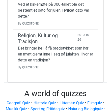
Ved et kirkemøte på 300-tallet ble det
bestemt et dato for julen. Hvilket dato var
dette?
By QUIZSTONE
Religion, Kultur og
2010-10-
26
Tradisjon
Det bringer hell å få brødstykket som har
en mynt gjemt inne i seg på julaften. Hvor er
dette en tradisjon?
By QUIZSTONE
A world of quizzes
Geografi Quiz
•
Historie Quiz
•
Litteratur Quiz
•
Filmquiz
•
Musikk Quiz
•
Sport og Fritidsquiz
•
Natur og Biologiquiz
•