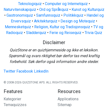
Teknologiquiz
•
Computer og Internetquiz
•
Naturvitenskapquiz
•
Ord og Språkquiz
•
Kunst og Kulturquiz
•
Gastronomiquiz
•
Samfunnsquiz
•
Politikkquiz
•
Handel og
Ervervsquiz
•
Arkitekturquiz
•
Design og Motequiz
•
Mennesketquiz
•
Religion, Kultur og Tradisjonsquiz
•
TV og
Radioquiz
•
Sladderquiz
•
Ferie og Reisequiz
•
Trivia Quiz
Disclaimer
QuizStone er en quizhjemmeside og ikke et leksikon.
Spørsmål og svars riktighet bør derfor tas med kraftig
forbehold. Søk derfor også information andre steder.
Twitter
Facebook
LinkedIn
© 2008-2026 QUIZSTONE APS. ALL RIGHTS RESERVED.
Features
Resources
Kategorier
Applications
Temaquizzes
Sitemap