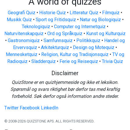
A world of quizzes
Geografi Quiz
•
Historie Quiz
•
Litteratur Quiz
•
Filmquiz
•
Musikk Quiz
•
Sport og Fritidsquiz
•
Natur og Biologiquiz
•
Teknologiquiz
•
Computer og Internetquiz
•
Naturvitenskapquiz
•
Ord og Språkquiz
•
Kunst og Kulturquiz
•
Gastronomiquiz
•
Samfunnsquiz
•
Politikkquiz
•
Handel og
Ervervsquiz
•
Arkitekturquiz
•
Design og Motequiz
•
Mennesketquiz
•
Religion, Kultur og Tradisjonsquiz
•
TV og
Radioquiz
•
Sladderquiz
•
Ferie og Reisequiz
•
Trivia Quiz
Disclaimer
QuizStone er en quizhjemmeside og ikke et leksikon.
Spørsmål og svars riktighet bør derfor tas med kraftig
forbehold. Søk derfor også information andre steder.
Twitter
Facebook
LinkedIn
© 2008-2026 QUIZSTONE APS. ALL RIGHTS RESERVED.