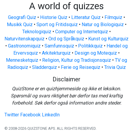
A world of quizzes
Geografi Quiz
•
Historie Quiz
•
Litteratur Quiz
•
Filmquiz
•
Musikk Quiz
•
Sport og Fritidsquiz
•
Natur og Biologiquiz
•
Teknologiquiz
•
Computer og Internetquiz
•
Naturvitenskapquiz
•
Ord og Språkquiz
•
Kunst og Kulturquiz
•
Gastronomiquiz
•
Samfunnsquiz
•
Politikkquiz
•
Handel og
Ervervsquiz
•
Arkitekturquiz
•
Design og Motequiz
•
Mennesketquiz
•
Religion, Kultur og Tradisjonsquiz
•
TV og
Radioquiz
•
Sladderquiz
•
Ferie og Reisequiz
•
Trivia Quiz
Disclaimer
QuizStone er en quizhjemmeside og ikke et leksikon.
Spørsmål og svars riktighet bør derfor tas med kraftig
forbehold. Søk derfor også information andre steder.
Twitter
Facebook
LinkedIn
© 2008-2026 QUIZSTONE APS. ALL RIGHTS RESERVED.