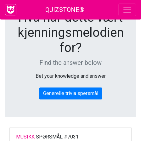
QUIZSTONE®
Hva har dette vært
kjenningsmelodien
for?
Find the answer below
Bet your knowledge and answer
Generelle trivia spørsmål
MUSIKK
SPØRSMÅL #7031