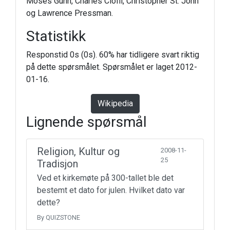
Moses Gunn, Charles Cioffi, Christopher St. John
og Lawrence Pressman.
Statistikk
Responstid 0s (0s). 60% har tidligere svart riktig
på dette spørsmålet. Spørsmålet er laget 2012-
01-16.
Wikipedia
Lignende spørsmål
Religion, Kultur og
2008-11-
25
Tradisjon
Ved et kirkemøte på 300-tallet ble det
bestemt et dato for julen. Hvilket dato var
dette?
By QUIZSTONE