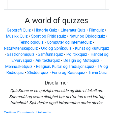
A world of quizzes
Geografi Quiz
•
Historie Quiz
•
Litteratur Quiz
•
Filmquiz
•
Musikk Quiz
•
Sport og Fritidsquiz
•
Natur og Biologiquiz
•
Teknologiquiz
•
Computer og Internetquiz
•
Naturvitenskapquiz
•
Ord og Språkquiz
•
Kunst og Kulturquiz
•
Gastronomiquiz
•
Samfunnsquiz
•
Politikkquiz
•
Handel og
Ervervsquiz
•
Arkitekturquiz
•
Design og Motequiz
•
Mennesketquiz
•
Religion, Kultur og Tradisjonsquiz
•
TV og
Radioquiz
•
Sladderquiz
•
Ferie og Reisequiz
•
Trivia Quiz
Disclaimer
QuizStone er en quizhjemmeside og ikke et leksikon.
Spørsmål og svars riktighet bør derfor tas med kraftig
forbehold. Søk derfor også information andre steder.
Twitter
Facebook
LinkedIn