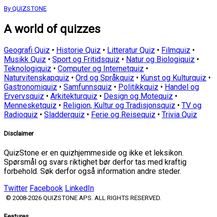
By QUIZSTONE
A world of quizzes
Geografi Quiz
•
Historie Quiz
•
Litteratur Quiz
•
Filmquiz
•
Musikk Quiz
•
Sport og Fritidsquiz
•
Natur og Biologiquiz
•
Teknologiquiz
•
Computer og Internetquiz
•
Naturvitenskapquiz
•
Ord og Språkquiz
•
Kunst og Kulturquiz
•
Gastronomiquiz
•
Samfunnsquiz
•
Politikkquiz
•
Handel og
Ervervsquiz
•
Arkitekturquiz
•
Design og Motequiz
•
Mennesketquiz
•
Religion, Kultur og Tradisjonsquiz
•
TV og
Radioquiz
•
Sladderquiz
•
Ferie og Reisequiz
•
Trivia Quiz
Disclaimer
QuizStone er en quizhjemmeside og ikke et leksikon.
Spørsmål og svars riktighet bør derfor tas med kraftig
forbehold. Søk derfor også information andre steder.
Twitter
Facebook
LinkedIn
© 2008-2026 QUIZSTONE APS. ALL RIGHTS RESERVED.
Features