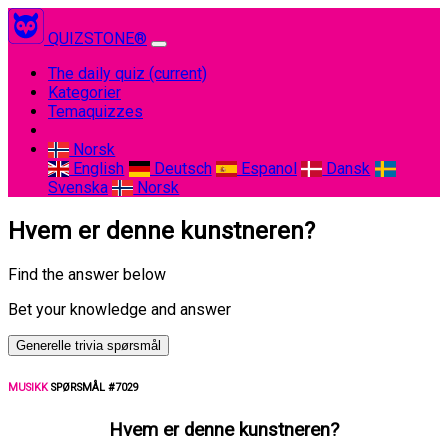
QUIZSTONE®
The daily quiz
(current)
Kategorier
Temaquizzes
Norsk
English
Deutsch
Espanol
Dansk
Svenska
Norsk
Hvem er denne kunstneren?
Find the answer below
Bet your knowledge and answer
Generelle trivia spørsmål
MUSIKK
SPØRSMÅL #7029
Hvem er denne kunstneren?