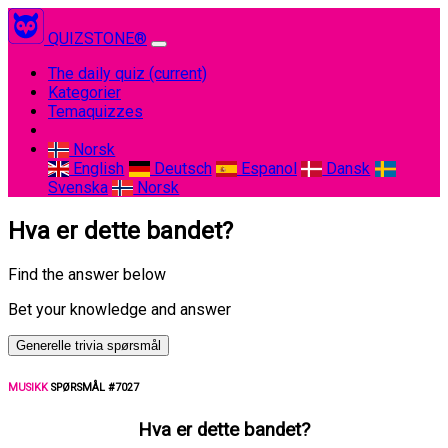
QUIZSTONE®
The daily quiz
(current)
Kategorier
Temaquizzes
Norsk
English
Deutsch
Espanol
Dansk
Svenska
Norsk
Hva er dette bandet?
Find the answer below
Bet your knowledge and answer
Generelle trivia spørsmål
MUSIKK
SPØRSMÅL #7027
Hva er dette bandet?