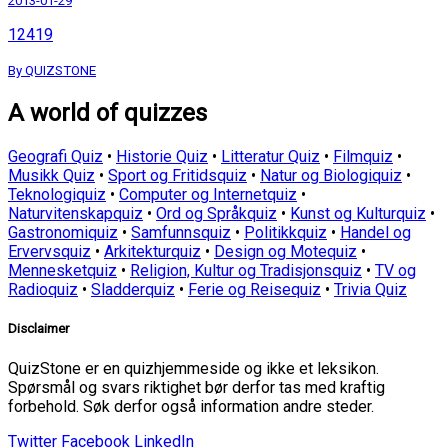
2013-01-29
12419
By QUIZSTONE
A world of quizzes
Geografi Quiz
•
Historie Quiz
•
Litteratur Quiz
•
Filmquiz
•
Musikk Quiz
•
Sport og Fritidsquiz
•
Natur og Biologiquiz
•
Teknologiquiz
•
Computer og Internetquiz
•
Naturvitenskapquiz
•
Ord og Språkquiz
•
Kunst og Kulturquiz
•
Gastronomiquiz
•
Samfunnsquiz
•
Politikkquiz
•
Handel og
Ervervsquiz
•
Arkitekturquiz
•
Design og Motequiz
•
Mennesketquiz
•
Religion, Kultur og Tradisjonsquiz
•
TV og
Radioquiz
•
Sladderquiz
•
Ferie og Reisequiz
•
Trivia Quiz
Disclaimer
QuizStone er en quizhjemmeside og ikke et leksikon.
Spørsmål og svars riktighet bør derfor tas med kraftig
forbehold. Søk derfor også information andre steder.
Twitter
Facebook
LinkedIn